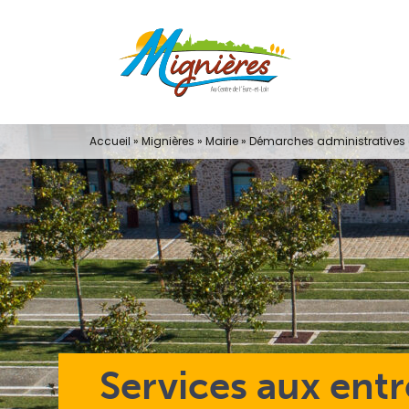
Passer
au
contenu
Accueil
»
Mignières
»
Mairie
»
Démarches administratives e
Services aux entr