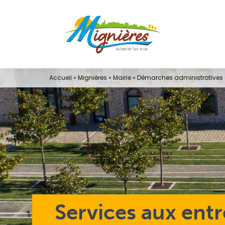
Passer
au
contenu
Accueil
»
Mignières
»
Mairie
»
Démarches administratives e
Services aux entr