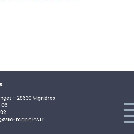
s
anges – 28630 Mignières
6 06
 82
e@ville-mignieres.fr