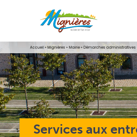
Passer
au
contenu
Accueil
»
Mignières
»
Mairie
»
Démarches administratives e
Services aux entr