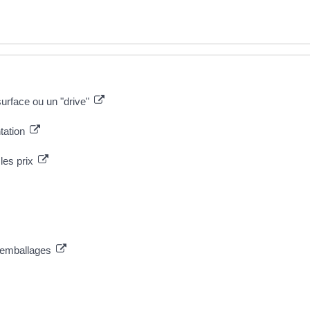
surface ou un "drive"
ntation
les prix
réemballages