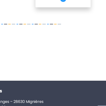
s
anges – 28630 Mignières