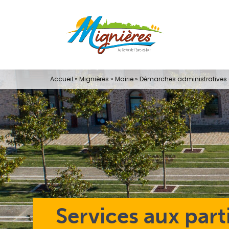
Passer
au
contenu
Accueil
»
Mignières
»
Mairie
»
Démarches administratives e
Services aux part