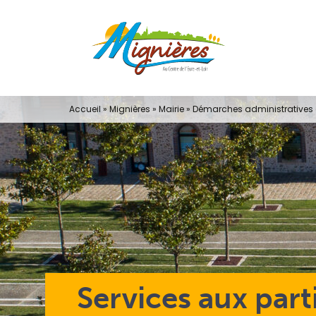
Passer
au
contenu
Accueil
»
Mignières
»
Mairie
»
Démarches administratives e
Services aux part