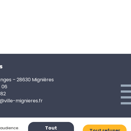
s
anges – 28630 Mignières
6 06
 82
e@ville-mignieres.fr
Tout
d’audience.
Tout refuser