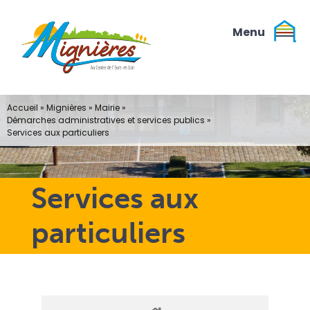
Passer
au
contenu
Accueil
»
Mignières
»
Mairie
»
Démarches administratives et services publics
»
Services aux particuliers
Services aux
particuliers