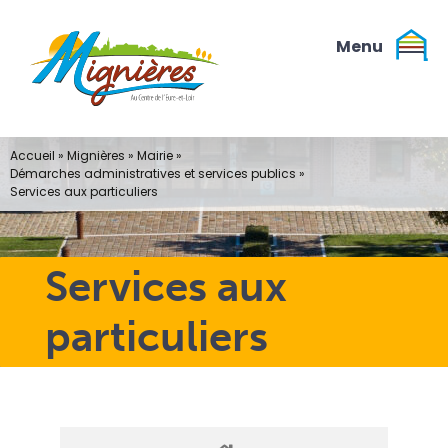
Passer
au
contenu
Accueil
»
Mignières
»
Mairie
»
Démarches administratives et services publics
»
Services aux particuliers
Services aux
particuliers