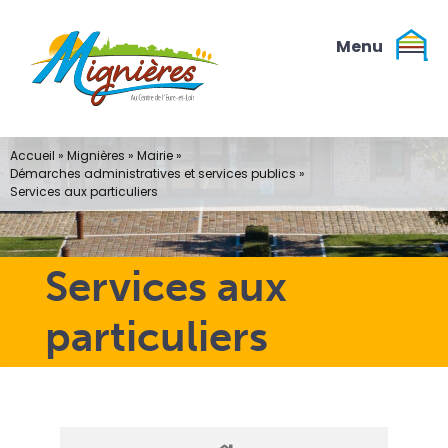
Passer
au
contenu
Accueil
»
Mignières
»
Mairie
»
Démarches administratives et services publics
»
Services aux particuliers
Services aux
particuliers