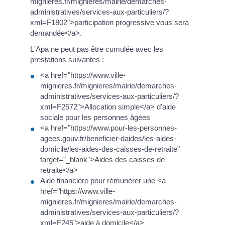
mignieres.fr/mignieres/mairie/demarches-
administratives/services-aux-particuliers/?
xml=F1802">participation progressive vous sera
demandée</a>.
L'Apa ne peut pas être cumulée avec les
prestations suivantes :
<a href="https://www.ville-
mignieres.fr/mignieres/mairie/demarches-
administratives/services-aux-particuliers/?
xml=F2572">Allocation simple</a> d'aide
sociale pour les personnes âgées
<a href="https://www.pour-les-personnes-
agees.gouv.fr/beneficier-daides/les-aides-
domicile/les-aides-des-caisses-de-retraite"
target="_blank">Aides des caisses de
retraite</a>
Aide financière pour rémunérer une <a
href="https://www.ville-
mignieres.fr/mignieres/mairie/demarches-
administratives/services-aux-particuliers/?
xml=F245">aide à domicile</a>