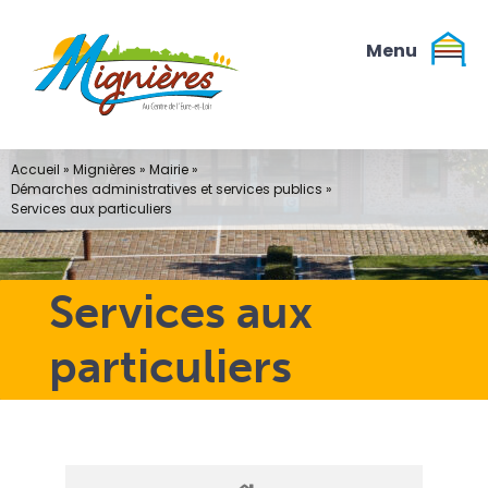
Passer
au
contenu
Accueil
»
Mignières
»
Mairie
»
Démarches administratives et services publics
»
Services aux particuliers
Services aux
particuliers