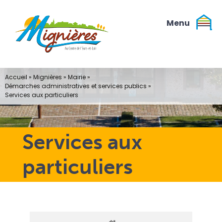
Passer
au
contenu
Accueil
»
Mignières
»
Mairie
»
Démarches administratives et services publics
»
Services aux particuliers
Services aux
particuliers