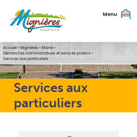
Passer
au
contenu
Accueil
»
Mignières
»
Mairie
»
Démarches administratives et services publics
»
Services aux particuliers
Services aux
particuliers