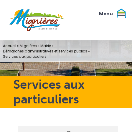
Passer
au
contenu
Accueil
»
Mignières
»
Mairie
»
Démarches administratives et services publics
»
Services aux particuliers
Services aux
particuliers