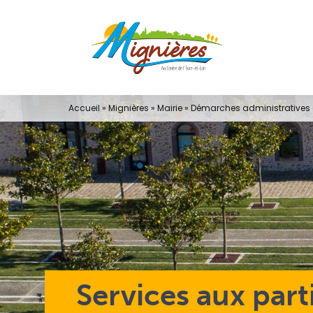
Passer
au
contenu
Accueil
»
Mignières
»
Mairie
»
Démarches administratives e
Services aux part