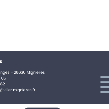
s
anges – 28630 Mignières
6 06
 82
e@ville-mignieres.fr