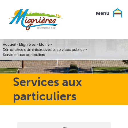
Passer
au
contenu
Accueil
»
Mignières
»
Mairie
»
Démarches administratives et services publics
»
Services aux particuliers
Services aux
particuliers