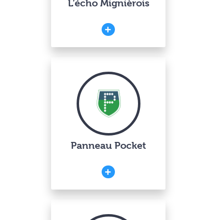
L’écho Mignièrois
Panneau Pocket