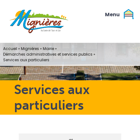
Passer
au
contenu
Accueil
»
Mignières
»
Mairie
»
Démarches administratives et services publics
»
Services aux particuliers
Services aux
particuliers