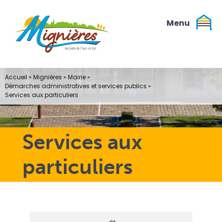
Passer
au
contenu
Accueil
»
Mignières
»
Mairie
»
Démarches administratives et services publics
»
Services aux particuliers
Services aux
particuliers