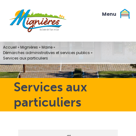
Passer
au
contenu
Accueil
»
Mignières
»
Mairie
»
Démarches administratives et services publics
»
Services aux particuliers
Services aux
particuliers