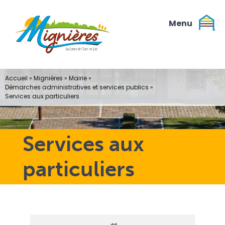
Passer
au
contenu
Accueil
»
Mignières
»
Mairie
»
Démarches administratives et services publics
»
Services aux particuliers
Services aux
particuliers