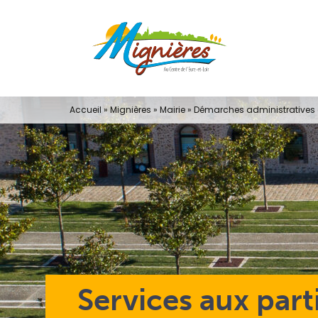
Passer
au
contenu
Accueil
»
Mignières
»
Mairie
»
Démarches administratives e
Services aux part