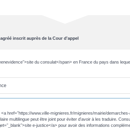
 agréé inscrit auprès de la Cour d'appel
enevidence">site du consulat</span> en France du pays dans lequel l
nce
<a href="https://www.ville-mignieres.fr/mignieres/mairie/demarches-a
 multilingue peut être joint pour éviter d'avoir à les traduire. Consul
et="_blank">site e-justice</a> pour avoir des informations compléme