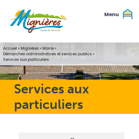
Passer
au
contenu
Accueil
»
Mignières
»
Mairie
»
Démarches administratives et services publics
»
Services aux particuliers
Services aux
particuliers