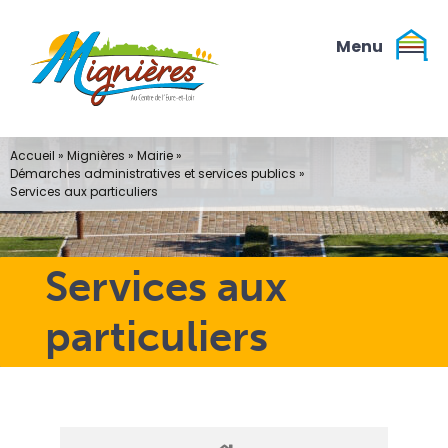
Passer
au
contenu
Accueil
»
Mignières
»
Mairie
»
Démarches administratives et services publics
»
Services aux particuliers
Services aux
particuliers