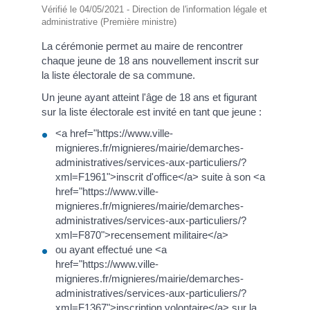
Vérifié le 04/05/2021 - Direction de l'information légale et
administrative (Première ministre)
La cérémonie permet au maire de rencontrer
chaque jeune de 18 ans nouvellement inscrit sur
la liste électorale de sa commune.
Un jeune ayant atteint l'âge de 18 ans et figurant
sur la liste électorale est invité en tant que jeune :
<a href="https://www.ville-
mignieres.fr/mignieres/mairie/demarches-
administratives/services-aux-particuliers/?
xml=F1961">inscrit d'office</a> suite à son <a
href="https://www.ville-
mignieres.fr/mignieres/mairie/demarches-
administratives/services-aux-particuliers/?
xml=F870">recensement militaire</a>
ou ayant effectué une <a
href="https://www.ville-
mignieres.fr/mignieres/mairie/demarches-
administratives/services-aux-particuliers/?
xml=F1367">inscription volontaire</a> sur la