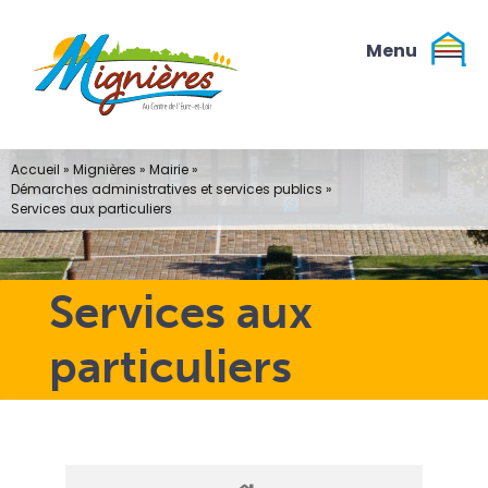
Passer
au
contenu
Accueil
»
Mignières
»
Mairie
»
Démarches administratives et services publics
»
Services aux particuliers
Services aux
particuliers