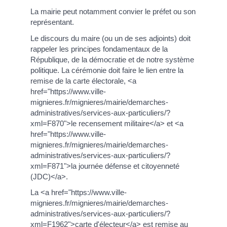
La mairie peut notamment convier le préfet ou son
représentant.
Le discours du maire (ou un de ses adjoints) doit
rappeler les principes fondamentaux de la
République, de la démocratie et de notre système
politique. La cérémonie doit faire le lien entre la
remise de la carte électorale, <a
href="https://www.ville-
mignieres.fr/mignieres/mairie/demarches-
administratives/services-aux-particuliers/?
xml=F870">le recensement militaire</a> et <a
href="https://www.ville-
mignieres.fr/mignieres/mairie/demarches-
administratives/services-aux-particuliers/?
xml=F871">la journée défense et citoyenneté
(JDC)</a>.
La <a href="https://www.ville-
mignieres.fr/mignieres/mairie/demarches-
administratives/services-aux-particuliers/?
xml=F1962">carte d'électeur</a> est remise au