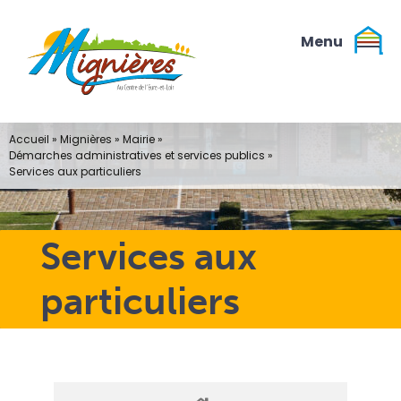
Passer
au
contenu
Accueil
»
Mignières
»
Mairie
»
Démarches administratives et services publics
»
Services aux particuliers
Services aux
particuliers