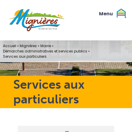
Passer
au
contenu
Accueil
»
Mignières
»
Mairie
»
Démarches administratives et services publics
»
Services aux particuliers
Services aux
particuliers