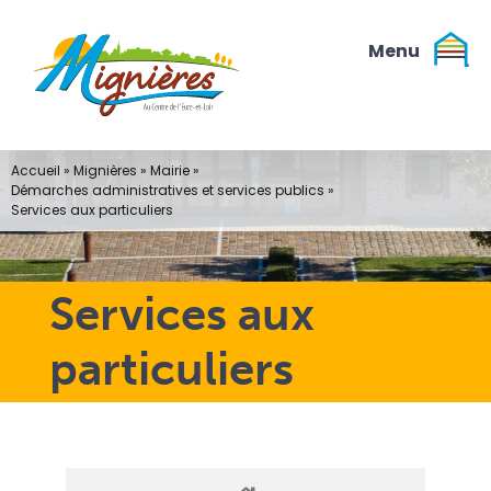
Passer
au
contenu
Accueil
»
Mignières
»
Mairie
»
Démarches administratives et services publics
»
Services aux particuliers
Services aux
particuliers