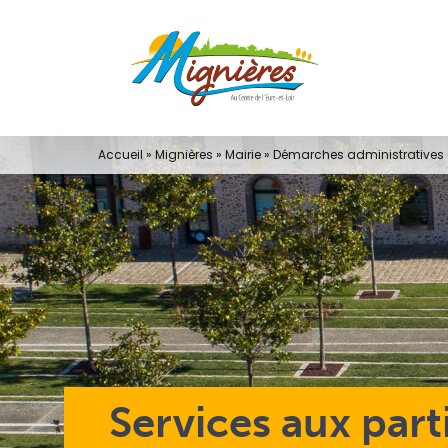
Passer
au
contenu
Accueil
»
Mignières
»
Mairie
»
Démarches administratives e
Services aux part