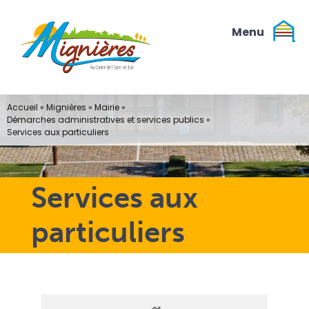
Passer
au
contenu
Accueil
»
Mignières
»
Mairie
»
Démarches administratives et services publics
»
Services aux particuliers
Services aux
particuliers