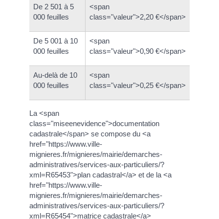
De 2 501 à 5
<span
000 feuilles
class="valeur">2,20 €</span>
De 5 001 à 10
<span
000 feuilles
class="valeur">0,90 €</span>
Au-delà de 10
<span
000 feuilles
class="valeur">0,25 €</span>
La <span
class="miseenevidence">documentation
cadastrale</span> se compose du <a
href="https://www.ville-
mignieres.fr/mignieres/mairie/demarches-
administratives/services-aux-particuliers/?
xml=R65453">plan cadastral</a> et de la <a
href="https://www.ville-
mignieres.fr/mignieres/mairie/demarches-
administratives/services-aux-particuliers/?
xml=R65454">matrice cadastrale</a>