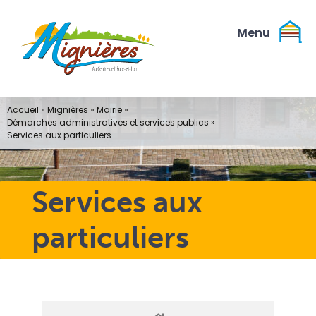
Passer
au
contenu
Accueil
»
Mignières
»
Mairie
»
Démarches administratives et services publics
»
Services aux particuliers
Services aux
particuliers