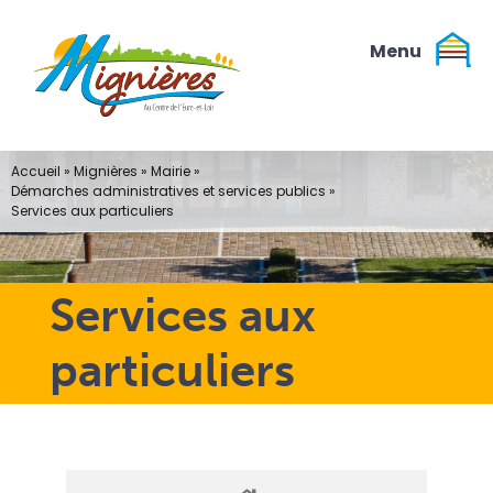
Passer
au
contenu
Accueil
»
Mignières
»
Mairie
»
Démarches administratives et services publics
»
Services aux particuliers
Services aux
particuliers