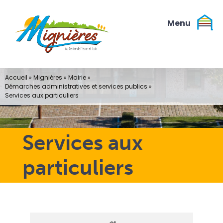
Passer
au
contenu
Accueil
»
Mignières
»
Mairie
»
Démarches administratives et services publics
»
Services aux particuliers
Services aux
particuliers