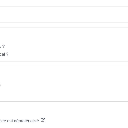
s ?
cal ?
e
ssance est dématérialisé