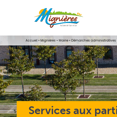
Passer
au
contenu
Accueil
»
Mignières
»
Mairie
»
Démarches administratives e
Services aux part