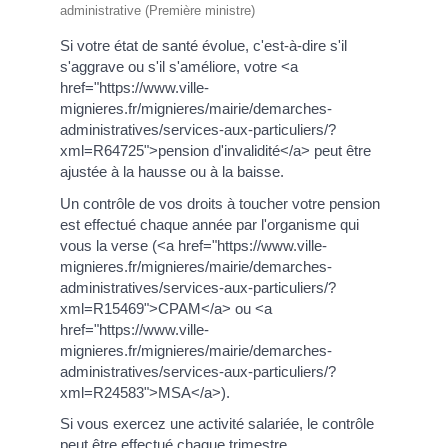
administrative (Première ministre)
Si votre état de santé évolue, c'est-à-dire s'il
s'aggrave ou s'il s'améliore, votre <a
href="https://www.ville-
mignieres.fr/mignieres/mairie/demarches-
administratives/services-aux-particuliers/?
xml=R64725">pension d'invalidité</a> peut être
ajustée à la hausse ou à la baisse.
Un contrôle de vos droits à toucher votre pension
est effectué chaque année par l'organisme qui
vous la verse (<a href="https://www.ville-
mignieres.fr/mignieres/mairie/demarches-
administratives/services-aux-particuliers/?
xml=R15469">CPAM</a> ou <a
href="https://www.ville-
mignieres.fr/mignieres/mairie/demarches-
administratives/services-aux-particuliers/?
xml=R24583">MSA</a>).
Si vous exercez une activité salariée, le contrôle
peut être effectué chaque trimestre.