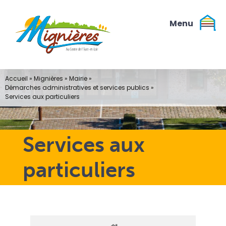
Passer
au
contenu
Accueil
»
Mignières
»
Mairie
»
Démarches administratives et services publics
»
Services aux particuliers
Services aux
particuliers