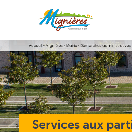
Passer
au
contenu
Accueil
»
Mignières
»
Mairie
»
Démarches administratives e
Services aux part