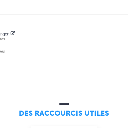
ranger
ères
ères
DES RACCOURCIS UTILES