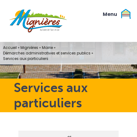
Passer
au
contenu
Accueil
»
Mignières
»
Mairie
»
Démarches administratives et services publics
»
Services aux particuliers
Services aux
particuliers