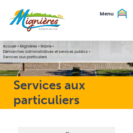
Passer
au
contenu
Accueil
»
Mignières
»
Mairie
»
Démarches administratives et services publics
»
Services aux particuliers
Services aux
particuliers