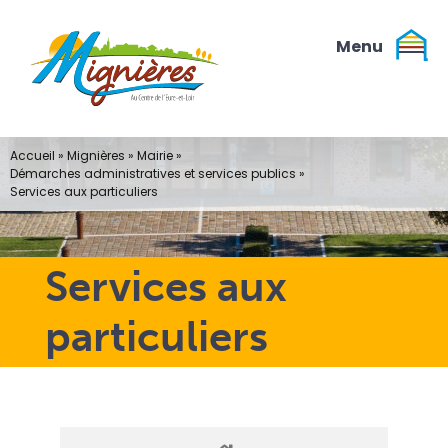
Passer
au
contenu
Accueil
»
Mignières
»
Mairie
»
Démarches administratives et services publics
»
Services aux particuliers
Services aux
particuliers