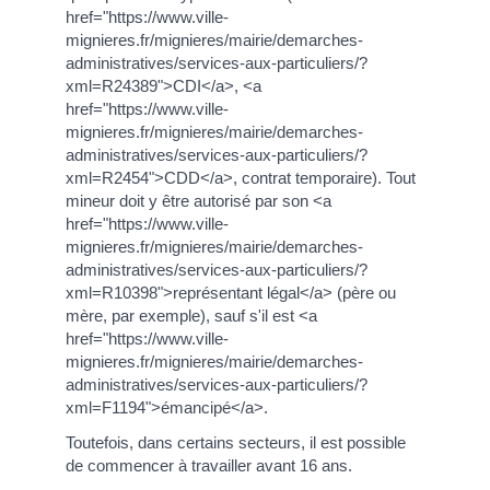
href="https://www.ville-
mignieres.fr/mignieres/mairie/demarches-
administratives/services-aux-particuliers/?
xml=R24389">CDI</a>, <a
href="https://www.ville-
mignieres.fr/mignieres/mairie/demarches-
administratives/services-aux-particuliers/?
xml=R2454">CDD</a>, contrat temporaire). Tout
mineur doit y être autorisé par son <a
href="https://www.ville-
mignieres.fr/mignieres/mairie/demarches-
administratives/services-aux-particuliers/?
xml=R10398">représentant légal</a> (père ou
mère, par exemple), sauf s'il est <a
href="https://www.ville-
mignieres.fr/mignieres/mairie/demarches-
administratives/services-aux-particuliers/?
xml=F1194">émancipé</a>.
Toutefois, dans certains secteurs, il est possible
de commencer à travailler avant 16 ans.