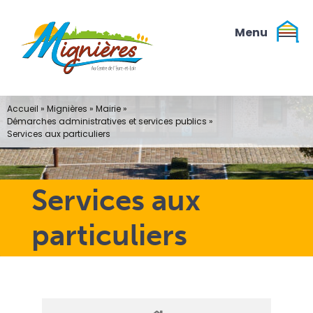
Passer
au
contenu
Accueil
»
Mignières
»
Mairie
»
Démarches administratives et services publics
»
Services aux particuliers
Services aux
particuliers