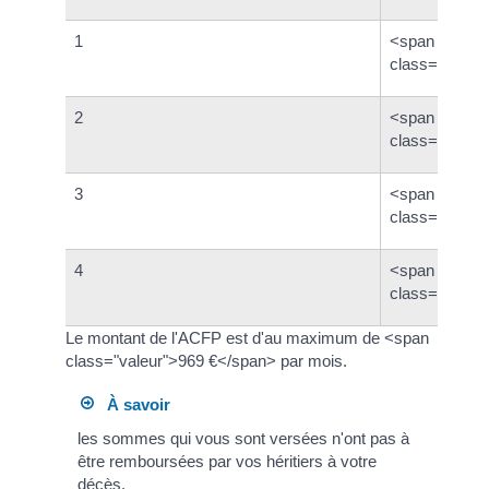
1
<span
class="valeu
2
<span
class="valeu
3
<span
class="valeu
4
<span
class="valeu
Le montant de l'ACFP est d'au maximum de <span
class="valeur">969 €</span> par mois.
À savoir
les sommes qui vous sont versées n'ont pas à
être remboursées par vos héritiers à votre
décès.