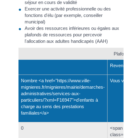
séjour en cours de validité
Exercer une activité professionnelle ou des
fonctions d'élu (par exemple, conseiller
municipal)
Avoir des ressources inférieures ou égales aux
plafonds de ressources pour percevoir
l'allocation aux adultes handicapés (AAH)
Plafonds d
Revenus ann
Nombre <a href="https://www.ville-
Vous vivez se
mignieres.fr/mignieres/mairie/demarches-
administratives/services-aux-
particuliers/?xml=F16947">d'enfants à
charge au sens des prestations
familiales</a>
0
<span
class="valeu