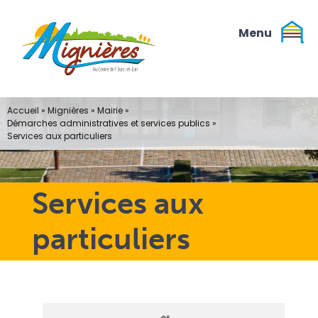
Passer
au
contenu
Accueil
»
Mignières
»
Mairie
»
Démarches administratives et services publics
»
Services aux particuliers
Services aux
particuliers