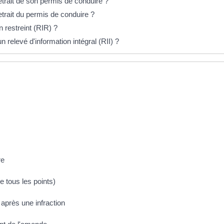
retrait de son permis de conduire ?
etrait du permis de conduire ?
restreint (RIR) ?
elevé d'information intégral (RII) ?
re
e tous les points)
 après une infraction