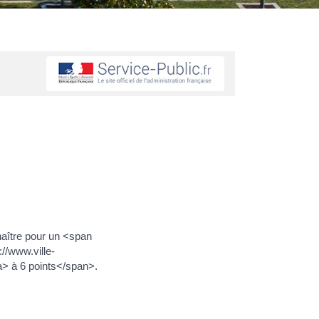
naître pour un <span
//www.ville-
a> à 6 points</span>.