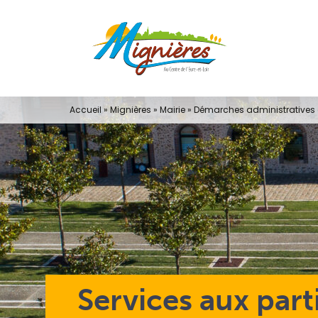
Passer
au
contenu
Accueil
»
Mignières
»
Mairie
»
Démarches administratives e
Services aux part