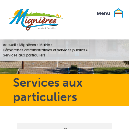
Passer
au
contenu
Accueil
»
Mignières
»
Mairie
»
Démarches administratives et services publics
»
Services aux particuliers
Services aux
particuliers