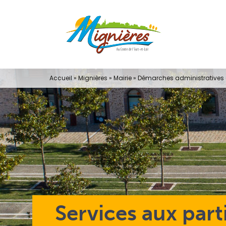
Passer
au
contenu
Accueil
»
Mignières
»
Mairie
»
Démarches administratives e
Services aux part