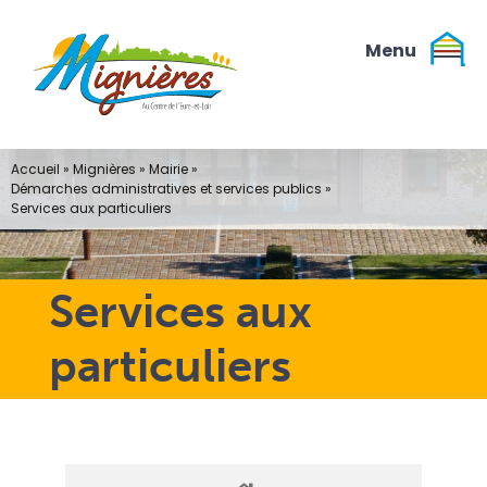
Passer
au
contenu
Accueil
»
Mignières
»
Mairie
»
Démarches administratives et services publics
»
Services aux particuliers
Services aux
particuliers