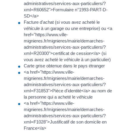
administratives/services-aux-particuliers/?
xml=R60652">Formulaire n°1993-PART-D-
SD</a>
Facture d'achat (si vous avez acheté le
véhicule à un garage ou une entreprise) ou <a
href="https://www.ville-
mignieres.fr/mignieres/mairie/demarches-
administratives/services-aux-particuliers/?
xml=R20300">certificat de cession</a> (si
vous avez acheté le véhicule à un particulier)
Carte grise obtenue dans le pays étranger
<a href="https://www.ville-
mignieres.fr/mignieres/mairie/demarches-
administratives/services-aux-particuliers/?
xml=F31853">Pièce d'identité</a> au nom de
la personne qui a acheté le véhicule
<a href="https://www.ville-
mignieres.fr/mignieres/mairie/demarches-
administratives/services-aux-particuliers/?
xml=F1028">Justificatif de son domicile en
France</a>