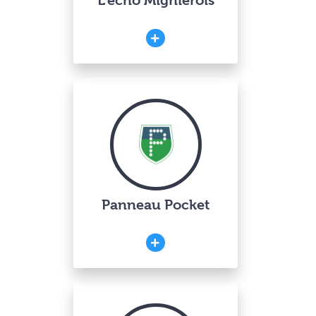
L’écho Mignièrois
Panneau Pocket