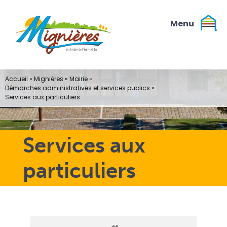
Passer
au
contenu
Accueil
»
Mignières
»
Mairie
»
Démarches administratives et services publics
»
Services aux particuliers
Services aux
particuliers