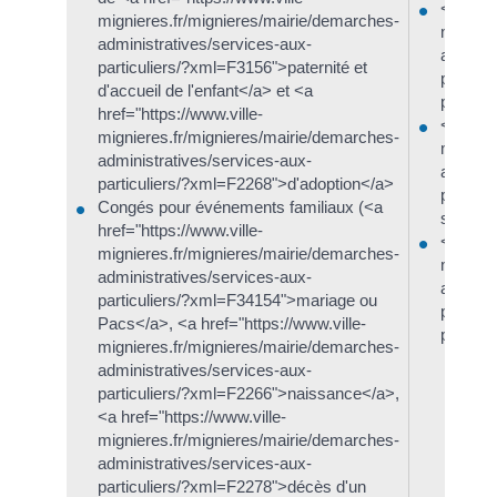
<a href=
mignieres.fr/mignieres/mairie/demarches-
mignier
administratives/services-aux-
adminis
particuliers/?xml=F3156">paternité et
particu
d'accueil de l'enfant</a> et <a
présenc
href="https://www.ville-
<a href=
mignieres.fr/mignieres/mairie/demarches-
mignier
administratives/services-aux-
adminis
particuliers/?xml=F2268">d'adoption</a>
particu
Congés pour événements familiaux (<a
solidari
href="https://www.ville-
<a href=
mignieres.fr/mignieres/mairie/demarches-
mignier
administratives/services-aux-
adminis
particuliers/?xml=F34154">mariage ou
particu
Pacs</a>, <a href="https://www.ville-
pied</a
mignieres.fr/mignieres/mairie/demarches-
administratives/services-aux-
particuliers/?xml=F2266">naissance</a>,
<a href="https://www.ville-
mignieres.fr/mignieres/mairie/demarches-
administratives/services-aux-
particuliers/?xml=F2278">décès d'un