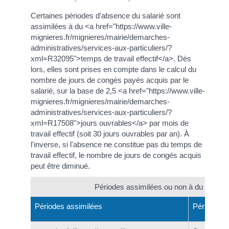
Certaines périodes d'absence du salarié sont
assimilées à du <a href="https://www.ville-
mignieres.fr/mignieres/mairie/demarches-
administratives/services-aux-particuliers/?
xml=R32095">temps de travail effectif</a>. Dès
lors, elles sont prises en compte dans le calcul du
nombre de jours de congés payés acquis par le
salarié, sur la base de 2,5 <a href="https://www.ville-
mignieres.fr/mignieres/mairie/demarches-
administratives/services-aux-particuliers/?
xml=R17508">jours ouvrables</a> par mois de
travail effectif (soit 30 jours ouvrables par an). À
l'inverse, si l'absence ne constitue pas du temps de
travail effectif, le nombre de jours de congés acquis
peut être diminué.
Périodes assimilées ou non à du temps de
Périodes assimilées
Périodes n