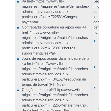
<a href="https://www.ville-
Sauf <a hre
mignieres.fr/mignieres/mairie/demarches-
mignieres.
administratives/services-aux-
administrat
particuliers/?xml=F2258">Congés
xml=R5153
payés</a>
convention
Contrepartie obligatoire en repos des <a
périodes n
href="https://www.ville-
notamment 
mignieres.fr/mignieres/mairie/demarches-
<a href=
administratives/services-aux-
mignier
particuliers/?xml=F2391">heures
adminis
supplémentaires</a>
particu
Jours de repos acquis dans le cadre de la
pour ma
<a href="https://www.ville-
<a href=
mignieres.fr/mignieres/mairie/demarches-
mignier
administratives/services-aux-
adminis
particuliers/?xml=F34151">réduction du
particu
temps de travail (RTT)</a>
<a href=
Congés de <a href="https://www.ville-
mignier
mignieres.fr/mignieres/mairie/demarches-
adminis
administratives/services-aux-
particu
particuliers/?xml=F2265">maternité</a>,
à temps
de <a href="https://www.ville-