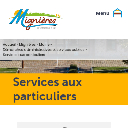
Passer
au
contenu
Accueil
»
Mignières
»
Mairie
»
Démarches administratives et services publics
»
Services aux particuliers
Services aux
particuliers