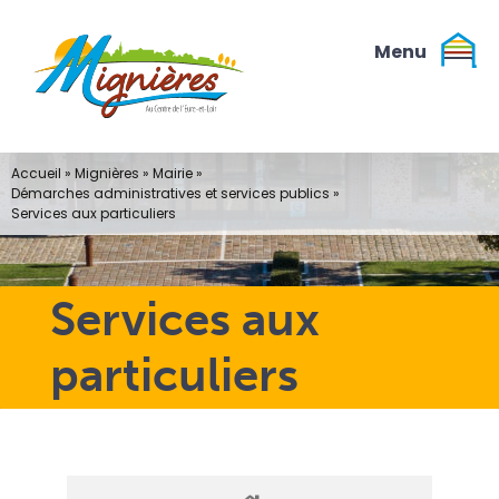
Passer
au
contenu
Accueil
»
Mignières
»
Mairie
»
Démarches administratives et services publics
»
Services aux particuliers
Services aux
particuliers