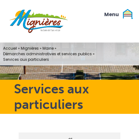
Passer
au
contenu
Accueil
»
Mignières
»
Mairie
»
Démarches administratives et services publics
»
Services aux particuliers
Services aux
particuliers