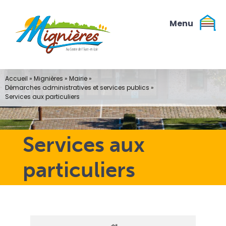
Passer
au
contenu
Accueil
»
Mignières
»
Mairie
»
Démarches administratives et services publics
»
Services aux particuliers
Services aux
particuliers