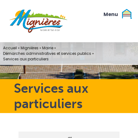
Passer
au
contenu
Accueil
»
Mignières
»
Mairie
»
Démarches administratives et services publics
»
Services aux particuliers
Services aux
particuliers